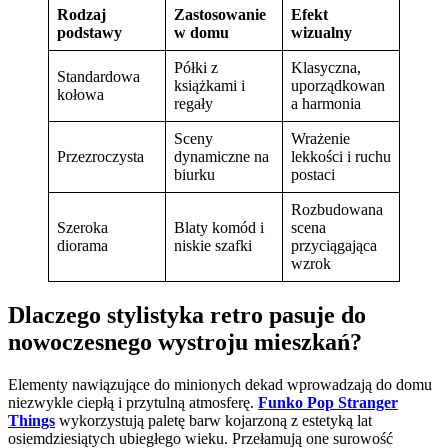
Rodzaj
Zastosowanie
Efekt
podstawy
w domu
wizualny
Półki z
Klasyczna,
Standardowa
książkami i
uporządkowan
kołowa
regały
a harmonia
Sceny
Wrażenie
Przezroczysta
dynamiczne na
lekkości i ruchu
biurku
postaci
Rozbudowana
Szeroka
Blaty komód i
scena
diorama
niskie szafki
przyciągająca
wzrok
Dlaczego stylistyka retro pasuje do
nowoczesnego wystroju mieszkań?
Elementy nawiązujące do minionych dekad wprowadzają do domu
niezwykle ciepłą i przytulną atmosferę.
Funko Pop Stranger
Things
wykorzystują paletę barw kojarzoną z estetyką lat
osiemdziesiątych ubiegłego wieku. Przełamują one surowość