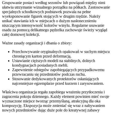
Grupowanie postaci według sezonów lub powiązań między nimi
ułatwia utrzymanie wizualnego porządku na półkach. Zastosowanie
specjalnych schodkowych podstawek pozwala na pełne
wyeksponowanie figurek stojących w drugim rzędzie. Należy
unikać stawiania ich w miejscach o dużym nasłonecznieniu
niszczącym intensywność kolorów winylu. Regularne usuwanie
osadu za pomocą delikatnego pędzelka zachowuje świeży wygląd
całej domowej kolekcji.
Ważne zasady organizacji i dbania o zbiory:
Przechowywanie oryginalnych opakowań w suchym miejscu
chroniącym karton przed deformacją.
Ustawianie cięższych modeli na stabilnych, dolnych
kondygnacjach posiadanych mebli.
Zapewnienie odstępów zapobiegających przypadkowemu
przewracaniu się przedmiotów podczas ruchu.
Stosowanie dedykowanych protektorów osłaniających
najcenniejsze egzemplarze przed kurzem i zarysowaniem.
Właściwa organizacja regału zapobiega wrażeniu przytłoczenia i
zagracenia pokoju dziennego. Każdy element powinien mieć swoje
wyznaczone miejsce tworząc przemyślaną, atrakcyjną dla oka
kompozycję. Ekspozycja może zmieniać się wraz z nabywaniem
nowych przedmiotów dając duże pole do kreatywnej zabawy