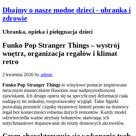
Dbajmy o nasze modne dzieci - ubranka i
zdrowie
Ubranka, opieka i pielęgnacja dzieci
Funko Pop Stranger Things – wystrój
wnętrz, organizacja regałów i klimat
retro
2 kwietnia 2026
by
admin
Funko Pop Stranger Things
to winylowe postacie inspirowane
mrocznym miasteczkiem Hawkins oraz nadprzyrodzonymi
zjawiskami. Ich design opiera się na specyficznej deformacji ciała
nadającej im unikalny, rozpoznawalny wygląd. Takie figurki
pozwalają przenieść cząstkę ekranowej historii prosto na domowy
regał bez konieczności robienia dużych remontów. Każdy model
odzwierciedla ważne atrybuty bohaterów ułatwiając ich
natychmiastowe dopasowanie do reszty domowych akcesoriów.
Czym charakteryzuje się wykonanie tych