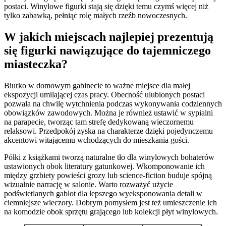
postaci. Winylowe figurki stają się dzięki temu czymś więcej niż
tylko zabawką, pełniąc rolę małych rzeźb nowoczesnych.
W jakich miejscach najlepiej prezentują
się figurki nawiązujące do tajemniczego
miasteczka?
Biurko w domowym gabinecie to ważne miejsce dla małej
ekspozycji umilającej czas pracy. Obecność ulubionych postaci
pozwala na chwilę wytchnienia podczas wykonywania codziennych
obowiązków zawodowych. Można je również ustawić w sypialni
na parapecie, tworząc tam strefę dedykowaną wieczornemu
relaksowi. Przedpokój zyska na charakterze dzięki pojedynczemu
akcentowi witającemu wchodzących do mieszkania gości.
Półki z książkami tworzą naturalne tło dla winylowych bohaterów
ustawionych obok literatury gatunkowej. Wkomponowanie ich
między grzbiety powieści grozy lub science-fiction buduje spójną
wizualnie narrację w salonie. Warto rozważyć użycie
podświetlanych gablot dla lepszego wyeksponowania detali w
ciemniejsze wieczory. Dobrym pomysłem jest też umieszczenie ich
na komodzie obok sprzętu grającego lub kolekcji płyt winylowych.