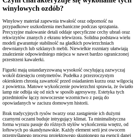
winylowych ozdób?
Winylowy materiał zapewnia trwałość oraz odporność na
przypadkowe uszkodzenia mechaniczne podczas sprzątania.
Precyzyjne malowanie detali oddaje specyficzne cechy ubrań oraz
rekwizytów znanych z ekranu telewizora. Solidna podstawa wielu
modeli gwarantuje stabilność na gładkich powierzchniach
drewnianych lub szklanych mebli. Niewielkie rozmiary ułatwiają
znalezienie odpowiedniego miejsca w nawet bardzo ograniczonej
przestrzeni kawalerki.
Figurki mają ustandaryzowaną wysokość oscylującą zazwyczaj
wokół dziesięciu centymetrów. Pudełka z przezroczystym
okienkiem chronią zawartość przed osiadaniem kurzu oraz wilgocią
z powietrza. Matowe wykończenie powierzchni sprawia, że światło
lamp nie odbija się od nich w sposób agresywny. Estetyka tych
przedmiotów łączy nowoczesne wzornictwo z pasją do
opowiadanych w zaciszu domowym historii.
Brak tradycyjnych rysów twarzy oraz zastąpienie ich dużymi
czarnymi oczami buduje intrygujący klimat. Ta minimalistyczna
forma wyrazu pasuje do różnych stylów wykończenia wnętrz, od
loftowych po skandynawskie. Każdy element serii jest owocem
przemyślanego procesu projektowego skupionego na esencji danej