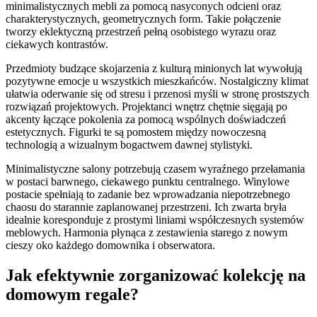
minimalistycznych mebli za pomocą nasyconych odcieni oraz
charakterystycznych, geometrycznych form. Takie połączenie
tworzy eklektyczną przestrzeń pełną osobistego wyrazu oraz
ciekawych kontrastów.
Przedmioty budzące skojarzenia z kulturą minionych lat wywołują
pozytywne emocje u wszystkich mieszkańców. Nostalgiczny klimat
ułatwia oderwanie się od stresu i przenosi myśli w stronę prostszych
rozwiązań projektowych. Projektanci wnętrz chętnie sięgają po
akcenty łączące pokolenia za pomocą wspólnych doświadczeń
estetycznych. Figurki te są pomostem między nowoczesną
technologią a wizualnym bogactwem dawnej stylistyki.
Minimalistyczne salony potrzebują czasem wyraźnego przełamania
w postaci barwnego, ciekawego punktu centralnego. Winylowe
postacie spełniają to zadanie bez wprowadzania niepotrzebnego
chaosu do starannie zaplanowanej przestrzeni. Ich zwarta bryła
idealnie koresponduje z prostymi liniami współczesnych systemów
meblowych. Harmonia płynąca z zestawienia starego z nowym
cieszy oko każdego domownika i obserwatora.
Jak efektywnie zorganizować kolekcję na
domowym regale?